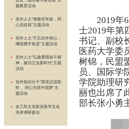
党走，团结奋斗新征程”主
题教育活动
2019年
党外人士“致敬百年路，同
心启征程”主题活动
士2019年
党外人士“不忘合作初心，
书记、副校
继续携手前进”主题活动
医药大学委
党外人士“弘扬爱国奋斗精
树锦，民盟
神，建功立业新时代”主题
活动
员、国际学
学院助理研
党外知识分子“跟党迈进新
时， 同心共筑中国梦”主
丽也出席了
题活动
部长张小勇
农工民主党新安医学文化
传承调研参访