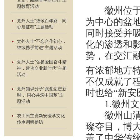
党走，团结奋斗新征程”主
题教育活动
徽州位于长
为中心的盆
党外人士“致敬百年路，同
心启征程”主题活动
同时接受并
党外人士“不忘合作初心，
化的渗透和
继续携手前进”主题活动
势，在交汇
党外人士“弘扬爱国奋斗精
有浓郁地方特
神，建功立业新时代”主题
活动
不仅成就了
党外知识分子“跟党迈进新
时也给“新安
时， 同心共筑中国梦”主
题活动
1.徽州文
徽州山清水
农工民主党新安医学文化
传承调研参访
璨夺目，博
盖了中华传