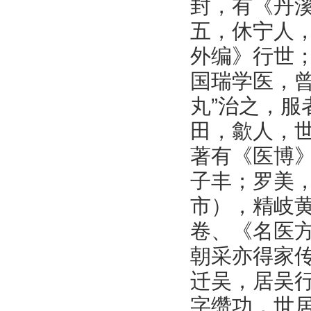
封，有《丹
五，休宁人
外编》行世
国瑞学医，
丸”治之，
田，歙人，
著有《医博》
子丰；罗美
市），精岐黄
卷、《名医方
朝采亦得家
迁吴，居吴行
字缵功，世