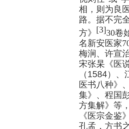
相，则为良医
路。据不完
[3
]
方》
30
名新安医家70
梅涧、许宣治
宋张杲《医说
（1584）
医书八种》
集》、程国
方集解》等
《医宗金鉴
孔孟，方书