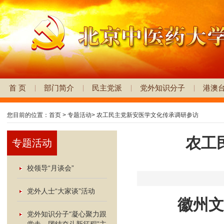
首 页
部门简介
民主党派
党外知识分子
港澳
您目前的位置：
首页
>
专题活动
>
农工民主党新安医学文化传承调研参访
农工
专题活动
校领导“月谈会”
党外人士“大家谈”活动
徽州文
党外知识分子“凝心聚力跟