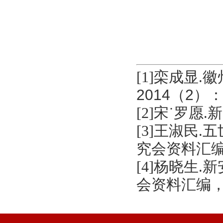
[1]
栾成显
.
徽
2014（2）：1
[2]
宋˙罗愿
.
新
[3]
王淑民
.
五
究会资料汇编，
[4]
杨晓生
.
新
会资料汇编，1